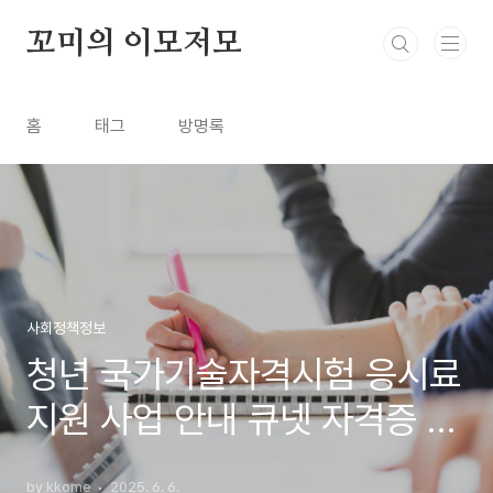
본문 바로가기
꼬미의 이모저모
홈
태그
방명록
사회정책정보
청년 국가기술자격시험 응시료
지원 사업 안내 큐넷 자격증 취
득지원
by kkome
2025. 6. 6.