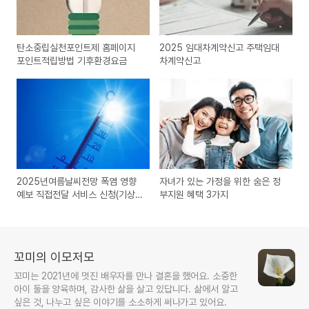
탄소중립실천포인트제 홈페이지
2025 임대차계약신고 주택임대
포인트적립방법 기후환경요금
차계약신고
2025년여름날씨전망 폭염 영향
자녀가 있는 가정을 위한 숨은 정
예보 직접전달 서비스 신청(기상
부지원 혜택 3가지
청)
꼬미의 이모저모
꼬미는 2021년에 멋진 배우자를 만나 결혼을 했어요. 소중한
아이 둘을 양육하며, 감사한 삶을 살고 있답니다. 삶에서 알고
싶은 것, 나누고 싶은 이야기를 소소하게 써나가고 있어요.