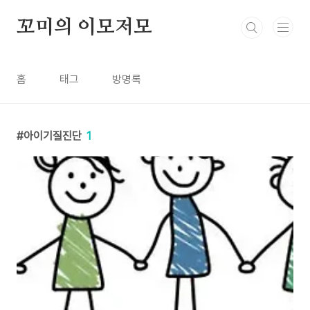
본문 바로가기
꼬미의 이모저모
홈
태그
방명록
아이기질진단
1