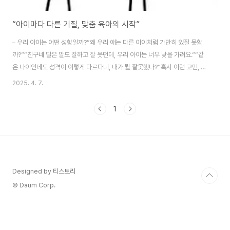
“아이마다 다른 기질, 맞춤 육아의 시작”
– 우리 아이는 어떤 성향일까?“왜 우리 애는 다른 아이처럼 가만히 있질 못할
까?”“친구네 딸은 말도 잘하고 잘 웃던데, 우리 아이는 너무 낯을 가려요.”“같
은 나이인데도 성격이 이렇게 다르다니, 내가 뭘 잘못했나?”혹시 이런 고민, 해
보신 적 있으신가요?하지만 걱정 마세요.아이마다 타고난 기질이 다르기 때문
2025. 4. 7.
이에요.기질은 성격의 씨앗처럼, 아이가 태어날 때부터 가지고 있는 기초적인
성향이죠.아이가 어떤 기질을 가졌는지 이해하면,부모의 마음도 훨씬 편해지고
1
아이와의 관계도 한층 더 가까워질 수 있어요.오늘은 기질에 따라 달라지는 아
이의 행동을 이해하고,기질별로 맞춤 양육을 실천할 수 있는 방법을 함께 나눠
보려고 해요. 🌱 기질이 뭐예요?기질은 후천적인 환경이나 교육과 상관없이,
아이 스스로가 가지고 태어난..
Designed by 티스토리
© Daum Corp.